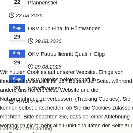
22
Pfannenstiel
22.08.2026
Aug.
OKV Cup Final in Hüntwangen
29
29.08.2026
Aug.
OKV Patrouillienritt Quali in Elgg
29
29.08.2026
Wir nutzen Cookies auf unserer Website. Einige von
Aug.
OKV Vereinsmeisterschaft in
ihnen sind essenziell für den Betrieb der Seite, während
30
Schaffhausen
andere uns helfen, diese Website und die
Nutzererfahrung zu verbessern (Tracking Cookies). Sie
30.08.2026
können selbst entscheiden, ob Sie die Cookies zulasse
möchten. Bitte beachten Sie, dass bei einer Ablehnung
womöglich nicht mehr alle Funktionalitäten der Seite zur
Datenschutzerklärung