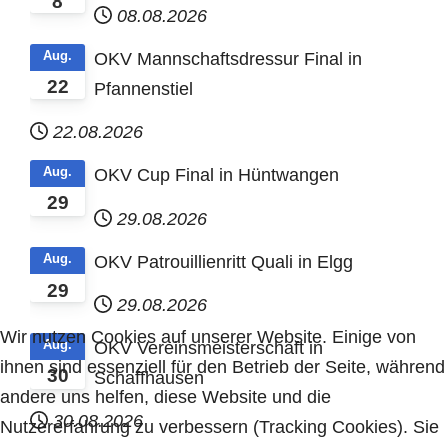
8
08.08.2026
Aug.
OKV Mannschaftsdressur Final in
22
Pfannenstiel
22.08.2026
Aug.
OKV Cup Final in Hüntwangen
29
29.08.2026
Aug.
OKV Patrouillienritt Quali in Elgg
29
29.08.2026
Wir nutzen Cookies auf unserer Website. Einige von
Aug.
OKV Vereinsmeisterschaft in
ihnen sind essenziell für den Betrieb der Seite, während
30
Schaffhausen
andere uns helfen, diese Website und die
30.08.2026
Nutzererfahrung zu verbessern (Tracking Cookies). Sie