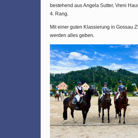
bestehend aus Angela Sutter, Vreni Haus
4. Rang.
Mit einer guten Klassierung in Gossau Z
werden alles geben.