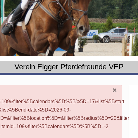
Verein Elgger Pferdefreunde VEP
×
d=109&filter%5Bcalendars%5D%5B%5D=17&list%5Bstart-
ist%5Bend-date%5D=2026-09-
&filter%5Blocation%5D=&filter%5Bradius%5D=20&filter%5B
Itemid=109&filter%5Bcalendars%5D%5B%5D=-2
0