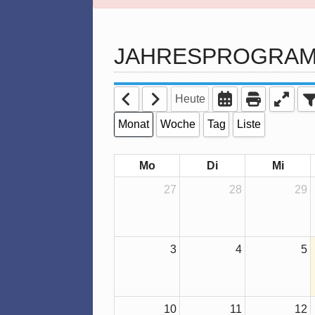
JAHRESPROGRAM
Heute
Monat
Woche
Tag
Liste
Mo
Di
Mi
27
28
29
3
4
5
10
11
12