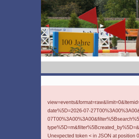
Fehler
view=events&format=raw&limit=0&Itemi
date%5D=2026-07-27T00%3A00%3A00&l
07T00%3A00%3A00&filter%5Bsearch%5D=
type%5D=m&filter%5Bcreated_by%5D=&
Unexpected token < in JSON at position 