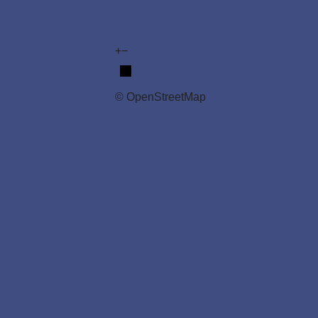
+
−
© OpenStreetMap